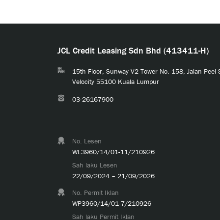
JCL Credit Leasing Sdn Bhd (413411-H)
15th Floor, Sunway V2 Tower No. 158, Jalan Peel
Velocity 55100 Kuala Lumpur
03-26167900
No. Lesen
WL3960/14/01-11/210926
Sah laku Lesen
22/09/2024 – 21/09/2026
No. Permit Iklan
WP3960/14/01-7/210926
Sah laku Permit Iklan