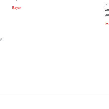
pe
Bayar
ya
ya
Pe
ai