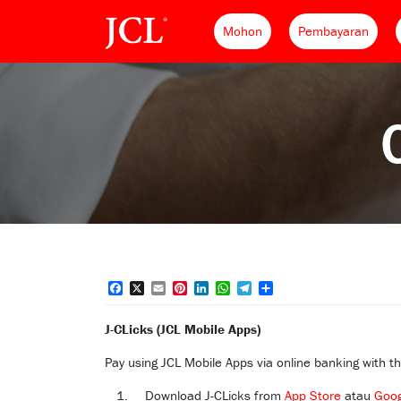
Mohon
Pembayaran
Facebook
X
Email
Pinterest
LinkedIn
WhatsApp
Telegram
Share
J-CLicks (JCL Mobile Apps)
Pay using JCL Mobile Apps via online banking with th
Download J-CLicks from
App Store
atau
Goog