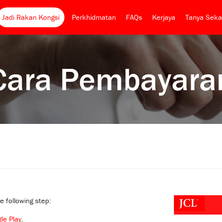
Jadi Rakan Kongsi
Perkhidmatan
FAQs
Kerjaya
Tanya Seka
Cara Pembayara
e following step:
le Play
.