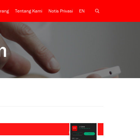
rang
Tentang Kami
Notis Privasi
EN
n