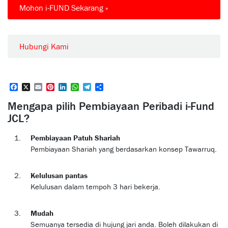
Mohon i-FUND Sekarang »
Hubungi Kami
Facebook
X
Email
Pinterest
LinkedIn
WhatsApp
Telegram
Share
Mengapa pilih Pembiayaan Peribadi i-Fund
JCL?
Pembiayaan Patuh Shariah
Pembiayaan Shariah yang berdasarkan konsep Tawarruq.
Kelulusan pantas
Kelulusan dalam tempoh 3 hari bekerja.
Mudah
Semuanya tersedia di hujung jari anda. Boleh dilakukan di