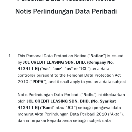
Notis Perlindungan Data Peribadi
This Personal Data Protection Notice (“
Notice
”) is issued
by
JCL CREDIT LEASING SDN. BHD. (Company No.
413411-H)
(“
we
”, “
our
”, “
us
” or “
JCL
”) as a data
controller pursuant to the Personal Data Protection Act
2010 (“
PDPA
”), and it shall apply to you as a data subject.
Notis Perlindungan Data Peribadi (“
Notis
”) ini dikeluarkan
oleh
JCL CREDIT LEASING SDN. BHD. (No. Syarikat
413411-H)
(“
Kami
” atau “
JCL
”) sebagai pengawal data
menurut Akta Perlindungan Data Peribadi 2010 (“Akta”),
dan ia terpakai kepada anda sebagai subjek data.