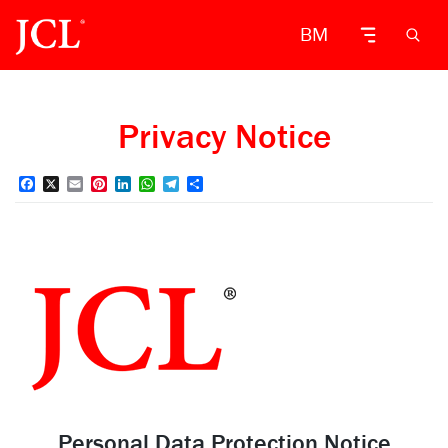
BM
Privacy Notice
Facebook
X
Email
Pinterest
LinkedIn
WhatsApp
Telegram
Share
Personal Data Protection Notice