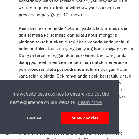
accordance with the revised Notice, you may send us a
written request to limit or withdraw your consent as
provided in paragraph 12 above.
Kami berhak meminda Notis ini pada bila-bila masa dan
dari semasa ke semasa dan suatu notis mengenai
pindaan tersebut akan disediakan kepada anda melalui
notis bertulis atau cara yang lain yang kami anggap sesuai.
Dengan terus menggunakan perkhidmatan kami, anda
dianggap telah memberi persetujuan untuk meneruskan
pemprosesan data peribadi anda selaras dengan Notis
yang telah dipinda. Sekiranya anda tidak bersetuju untuk
kami meneruskan pemprosesan data peribadi anda
mengikut Notis yang dipinda, anda boleh menghantar
This website uses cookies to ensure you get the
permintaan bertulis kepada kami untuk mengehadkan
best experience on our website.
Learn more
atau menarik balik persetujuan anda seperti yang
diperuntukkan dalam perenggan 12 di atas.
Decline
Allow cookies
In the event this Notice is available in more than one